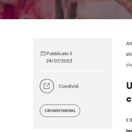
Att
Pubblicato il
all
24/07/2023
civ
U
Condividi
c
CROWDFUNDING
Il
te