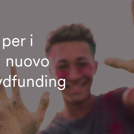
per i
il nuovo
wdfunding