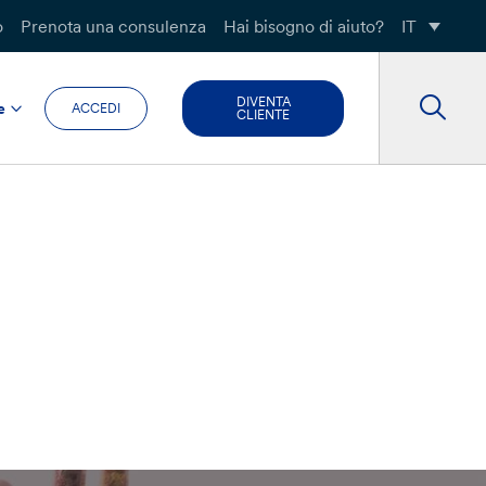
o
Prenota una consulenza
Hai bisogno di aiuto?
IT
DIVENTA
e
ACCEDI
CLIENTE