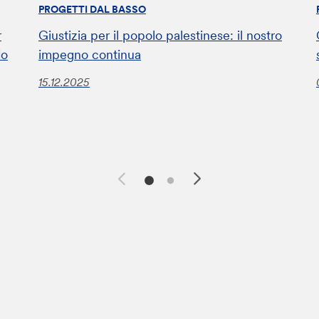
PROGETTI DAL BASSO
r
Giustizia per il popolo palestinese: il nostro
do
impegno continua
15.12.2025