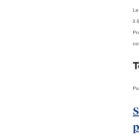
Le
il
Pr
co
T
Pu
S
p