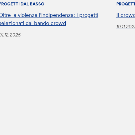
PROGETTI DAL BASSO
PROGETT
Oltre la violenza l’indipendenza: i progetti
Il crow
selezionati dal bando crowd
10.11.20
01.12.2025