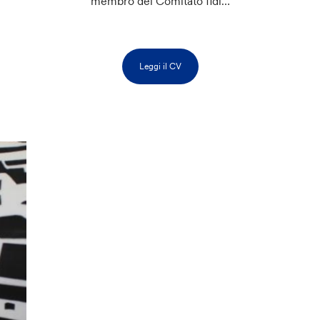
membro del Comitato fidi…
Leggi il CV