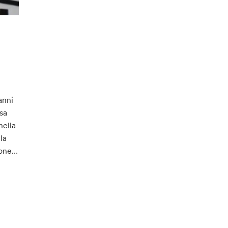
anni
sa
nella
la
ione…