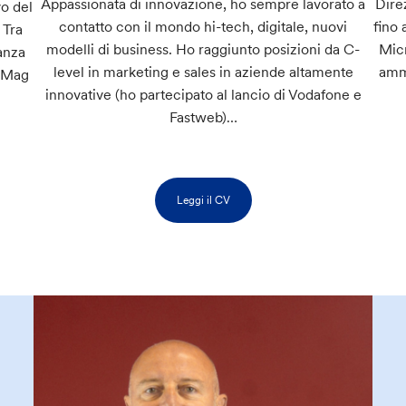
Appassionata di innovazione, ho sempre lavorato a
Dire
vo del
contatto con il mondo hi-tech, digitale, nuovi
fino 
 Tra
modelli di business. Ho raggiunto posizioni da C-
Micr
anza
level in marketing e sales in aziende altamente
ammi
e Mag
innovative (ho partecipato al lancio di Vodafone e
Fastweb)…
Leggi il CV