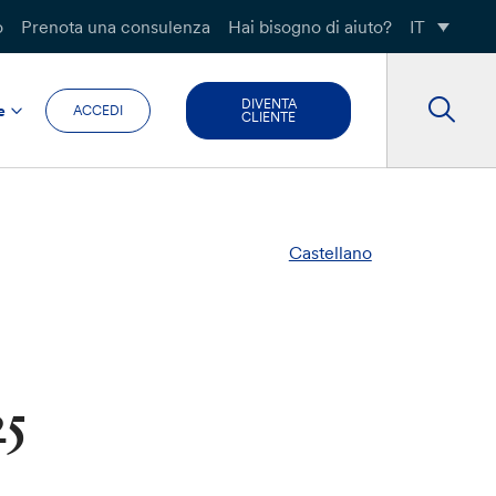
o
Prenota una consulenza
Hai bisogno di aiuto?
IT
DIVENTA
e
ACCEDI
CLIENTE
Castellano
25