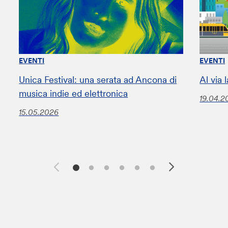
EVENTI
EVENTI
Unica Festival: una serata ad Ancona di
Al via
musica indie ed elettronica
19.04.2
15.05.2026