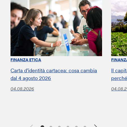
FINANZA ETICA
FINANZ
Carta d’identità cartacea: cosa cambia
Il capi
dal 4 agosto 2026
perché
04.08.2026
04.08.