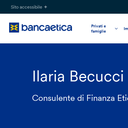
Salta
Sito accessibile
al
contenuto
Privati e
Im
famiglie
Ilaria Becucci
Consulente di Finanza Et