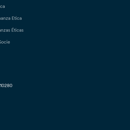
ica
nanza Etica
nzas Éticas
Socie
710280