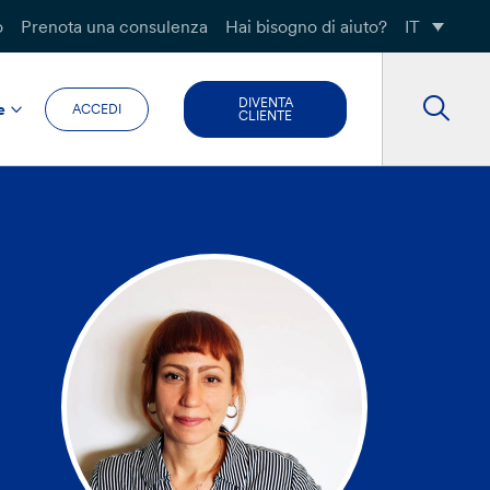
o
Prenota una consulenza
Hai bisogno di aiuto?
IT
DIVENTA
e
ACCEDI
CLIENTE