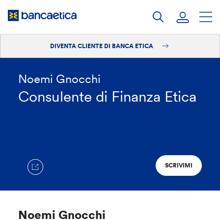
Salta
al
contenuto
DIVENTA CLIENTE DI BANCA ETICA
Accedi
Diventa cliente
Noemi Gnocchi
Consulente di Finanza Etica
SCRIVIMI
Noemi Gnocchi