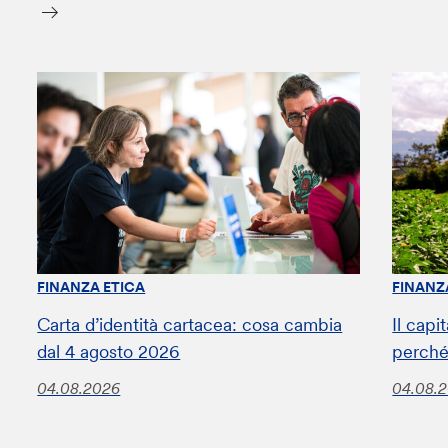
FINANZA ETICA
FINANZ
Carta d’identità cartacea: cosa cambia
Il capi
dal 4 agosto 2026
perché
04.08.2026
04.08.