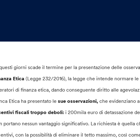
 questi giorni scade il termine per la presentazione delle osserva
nanza Etica
(Legge 232/2016), la legge che intende normare le c
eratori di finanza etica, dando conseguente diritto alle agevolaz
nca Etica ha presentato le
sue osservazioni,
che evidenziano al
centivi fiscali troppo deboli:
i 200mila euro di detassazione degli
n portano nessun vantaggio significativo. La richiesta è quella ch
centivi, con la possibilità di eliminare il tetto massimo, così co