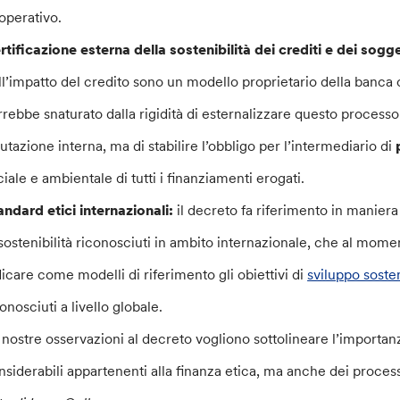
operativo.
rtificazione esterna della sostenibilità dei crediti e dei sogget
ll’impatto del credito sono un modello proprietario della banca 
rrebbe snaturato dalla rigidità di esternalizzare questo processo
lutazione interna, ma di stabilire l’obbligo per l’intermediario di
ciale e ambientale di tutti i finanziamenti erogati.
andard etici internazionali:
il decreto fa riferimento in maniera
 sostenibilità riconosciuti in ambito internazionale, che al mom
dicare come modelli di riferimento gli obiettivi di
sviluppo soste
onosciuti a livello globale.
 nostre osservazioni al decreto vogliono sottolineare l’importanza 
nsiderabili appartenenti alla finanza etica, ma anche dei process