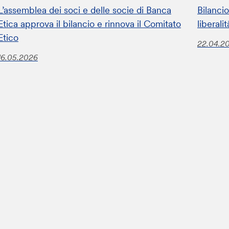
L’assemblea dei soci e delle socie di Banca
Bilanci
Etica approva il bilancio e rinnova il Comitato
liberali
Etico
22.04.2
16.05.2026