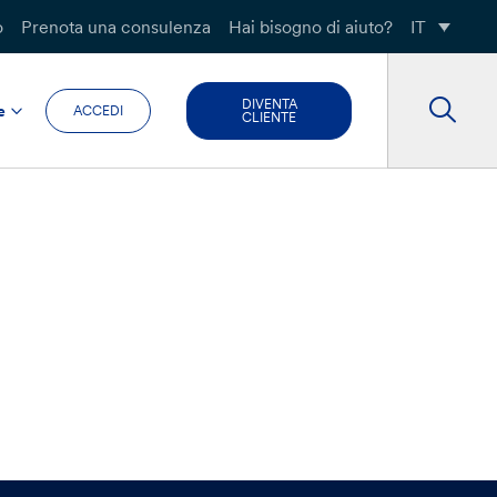
o
Prenota una consulenza
Hai bisogno di aiuto?
IT
DIVENTA
e
ACCEDI
CLIENTE