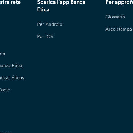
stra rete
Scarica l'app Banca
Per approf
Etica
Glossario
Per Android
Area stampa
Per iOS
ica
nanza Etica
nzas Éticas
Socie