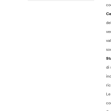
co
Ce
de
ve
va
so
St
di
in
ric
Le
co