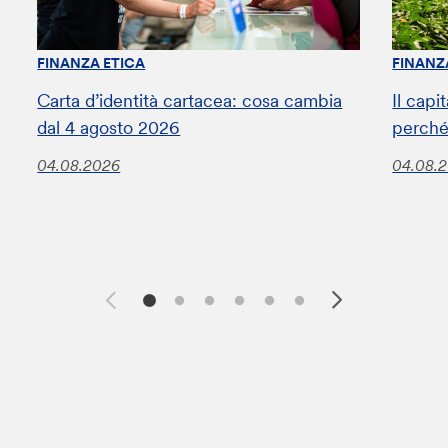
FINANZA ETICA
FINANZ
Carta d’identità cartacea: cosa cambia
Il capi
dal 4 agosto 2026
perché
04.08.2026
04.08.