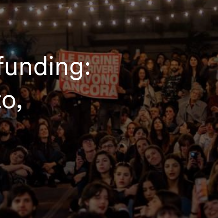
funding:
o,