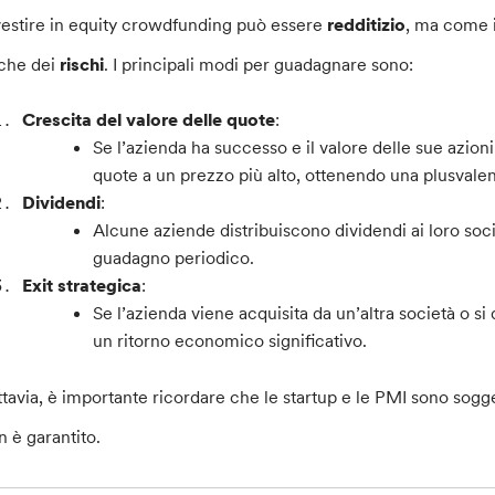
vestire in equity crowdfunding può essere
redditizio
, ma come i
che dei
rischi
. I principali modi per guadagnare sono:
Crescita del valore delle quote
:
Se l’azienda ha successo e il valore delle sue azioni
quote a un prezzo più alto, ottenendo una plusvale
Dividendi
:
Alcune aziende distribuiscono dividendi ai loro soci
guadagno periodico.
Exit strategica
:
Se l’azienda viene acquisita da un’altra società o si 
un ritorno economico significativo.
ttavia, è importante ricordare che le startup e le PMI sono sogg
n è garantito.