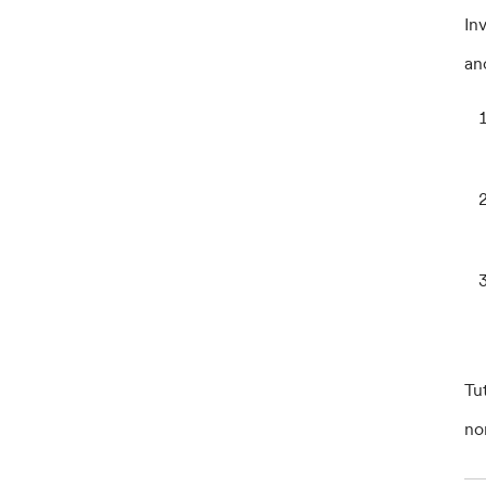
In
an
Tu
no