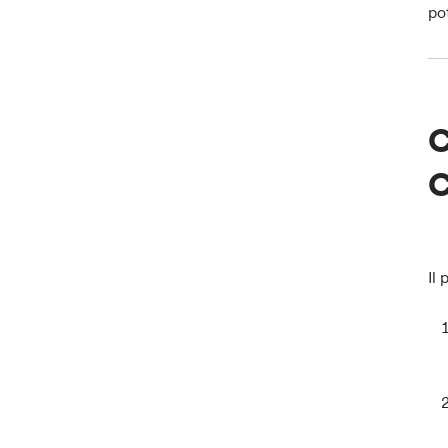
po
C
C
Il