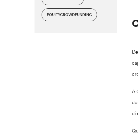
EQUITYCROWDFUNDING
C
L’
e
ca
cr
A 
do
di
Qu