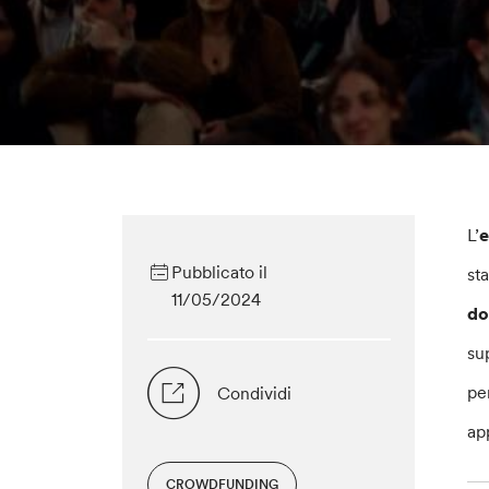
L’
e
Pubblicato il
st
11/05/2024
do
su
pe
Condividi
ap
CROWDFUNDING