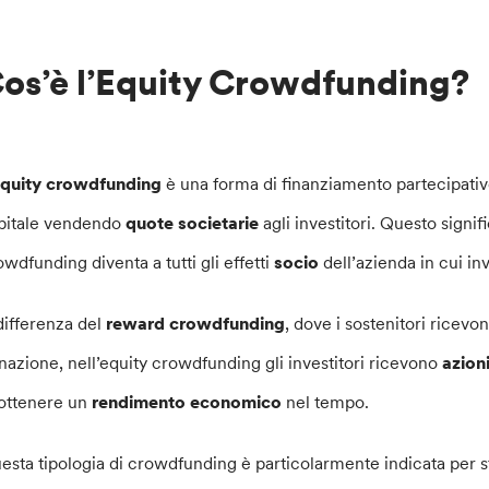
os’è l’Equity Crowdfunding?
quity crowdfunding
è una forma di finanziamento partecipativ
pitale vendendo
quote societarie
agli investitori. Questo signi
owdfunding diventa a tutti gli effetti
socio
dell’azienda in cui in
differenza del
reward crowdfunding
, dove i sostenitori ricev
nazione, nell’equity crowdfunding gli investitori ricevono
azion
 ottenere un
rendimento economico
nel tempo.
esta tipologia di crowdfunding è particolarmente indicata per s