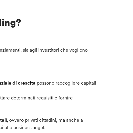
ding?
ziamenti, sia agli investitori che vogliono
ziale di crescita
possono raccogliere capitali
are determinati requisiti e fornire
tail
, ovvero privati cittadini, ma anche a
pital o business angel.