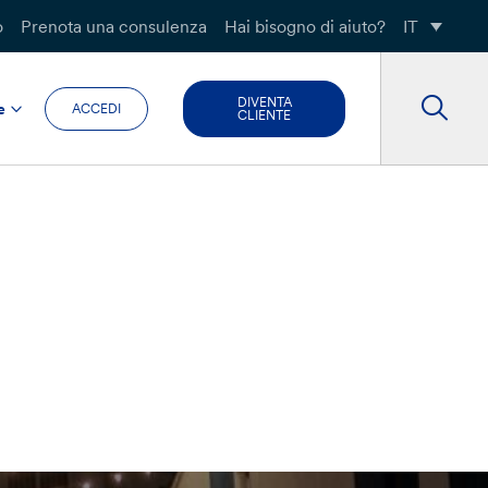
o
Prenota una consulenza
Hai bisogno di aiuto?
IT
DIVENTA
e
ACCEDI
CLIENTE