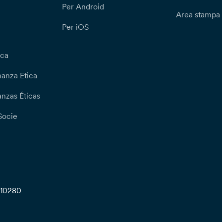
Per Android
Area stampa
Per iOS
ica
nanza Etica
nzas Éticas
Socie
710280