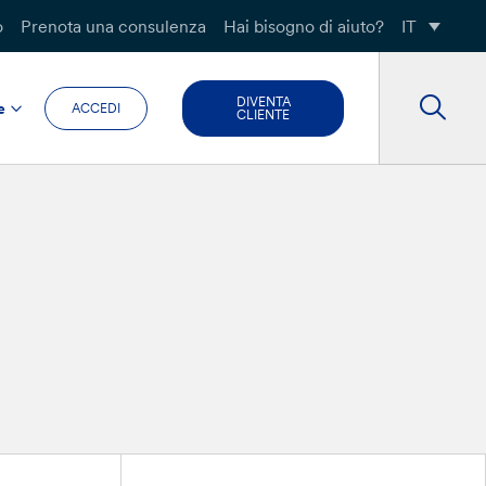
o
Prenota una consulenza
Hai bisogno di aiuto?
IT
DIVENTA
e
ACCEDI
CLIENTE