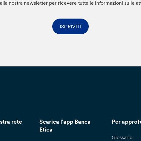
i alla nostra newsletter per ricevere tutte le informazioni sulle at
ISCRIVITI
stra rete
Scarica l'app Banca
Per approf
Etica
Glossario