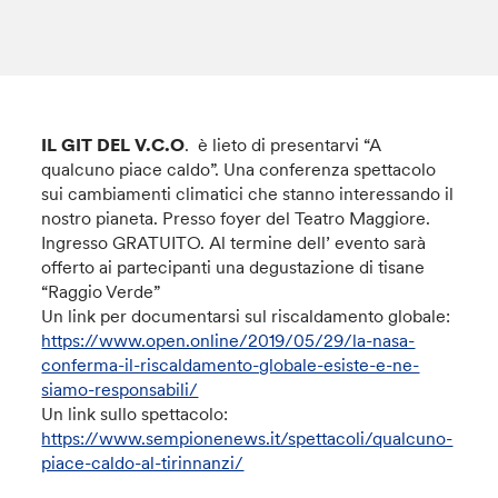
IL GIT DEL V.C.O
. è lieto di presentarvi “A
qualcuno piace caldo”. Una conferenza spettacolo
sui cambiamenti climatici che stanno interessando il
nostro pianeta. Presso foyer del Teatro Maggiore.
Ingresso GRATUITO. Al termine dell’ evento sarà
offerto ai partecipanti una degustazione di tisane
“Raggio Verde”
Un link per documentarsi sul riscaldamento globale:
https://www.open.online/2019/05/29/la-nasa-
conferma-il-riscaldamento-globale-esiste-e-ne-
siamo-responsabili/
Un link sullo spettacolo:
https://www.sempionenews.it/spettacoli/qualcuno-
piace-caldo-al-tirinnanzi/