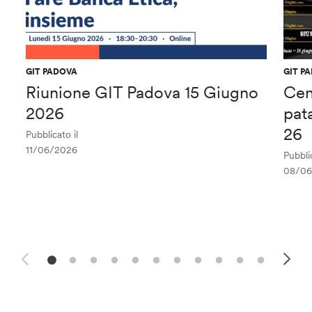
GIT PADOVA
GIT P
Riunione GIT Padova 15 Giugno
Cen
2026
pat
26
Pubblicato il
11/06/2026
Pubblic
08/06