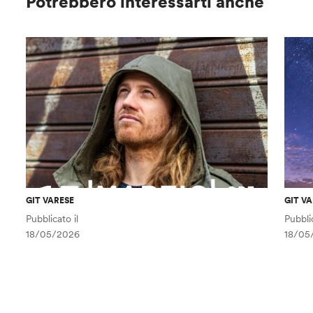
Potrebbero interessarti anche
GIT VARESE
GIT V
Pubblicato il
Pubblic
18/05/2026
18/05