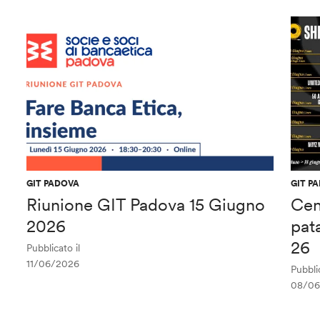
GIT PADOVA
GIT P
Riunione GIT Padova 15 Giugno
Cen
2026
pat
26
Pubblicato il
11/06/2026
Pubblic
08/06