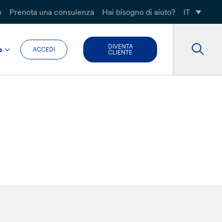
o
Prenota una consulenza
Hai bisogno di aiuto?
IT
DIVENTA
e
ACCEDI
CLIENTE