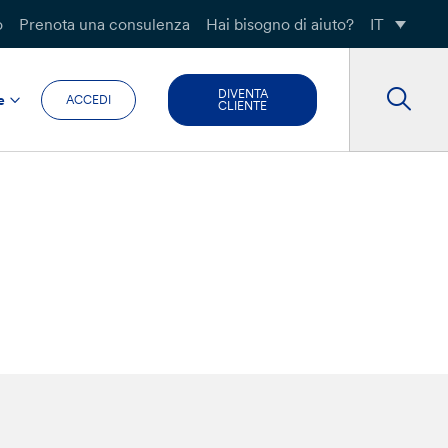
o
Prenota una consulenza
Hai bisogno di aiuto?
IT
DIVENTA
e
ACCEDI
CLIENTE