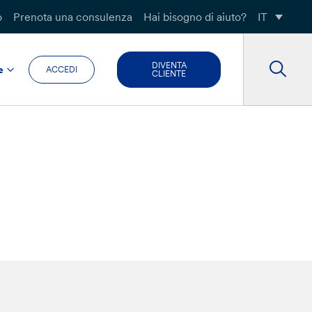
o
Prenota una consulenza
Hai bisogno di aiuto?
IT
DIVENTA
e
ACCEDI
CLIENTE