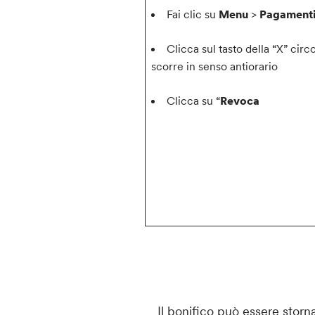
F
ai clic su
Menu
>
Pagament
Clicca sul tasto della “X” cir
scorre in senso antiorario
Clicca su “
Revoca
Il bonifico può essere storn