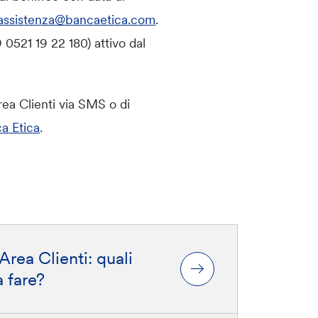
assistenza@bancaetica.com
.
9 0521 19 22 180) attivo dal
rea Clienti via SMS o di
a Etica
.
Area Clienti: quali
 fare?