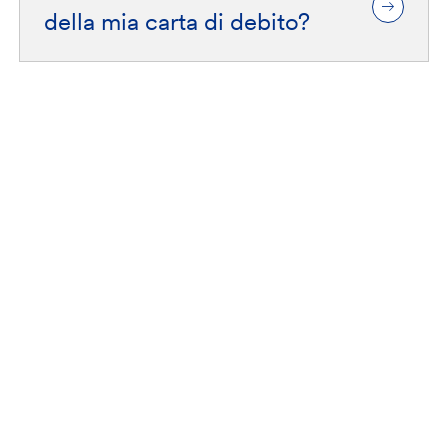
della mia carta di debito?
Contattaci
Numeri utili
Dove siamo
Domande frequenti