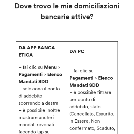
Dove trovo le mie domiciliazioni
bancarie attive?
DA APP BANCA
DA PC
ETICA
– fai clic su
Menu
>
– fai clic su
Pagamenti
>
Elenco
Pagamenti
>
Elenco
Mandati SDD
Mandati SDD
– seleziona il conto
– è possibile filtrare
di addebito
per conto di
scorrendo a destra
addebito, stato
– è possibile inoltre
(Cancellato, Esaurito,
mostrare anche i
In Essere, Non
mandati revocati
confermato, Scaduto,
facendo tap su