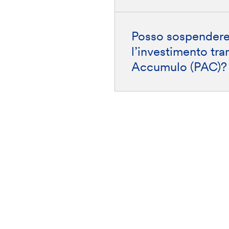
Posso sospendere
l’investimento tra
Accumulo (PAC)?
stra rete
Scarica l'app Banca
Per approf