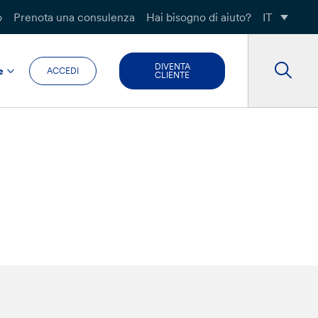
o
Prenota una consulenza
Hai bisogno di aiuto?
IT
DIVENTA
e
ACCEDI
CLIENTE