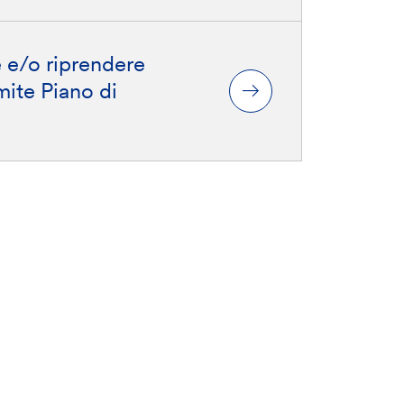
 e/o riprendere
mite Piano di
ondire
Le nostre conformità: