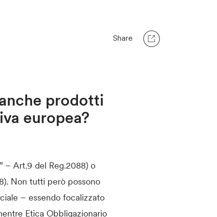
Share
o anche prodotti
ativa europea?
n” – Art.9 del Reg.2088) o
88). Non tutti però possono
Sociale – essendo focalizzato
mentre Etica Obbligazionario