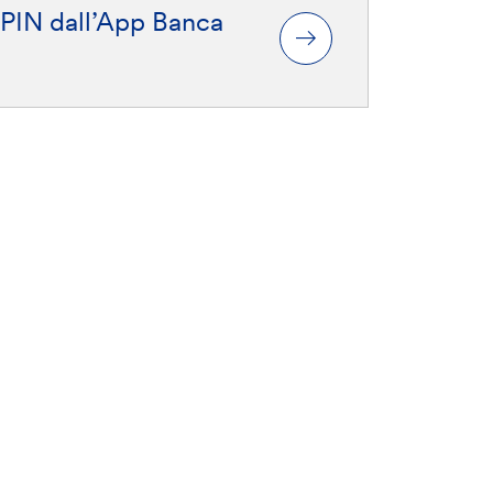
 PIN dall’App Banca
ondire
Le nostre conformità:
ISO 30415:2021 “Diversità e
inclusione”