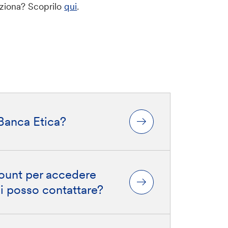
nziona? Scoprilo
qui
.
Banca Etica?
ount per accedere
chi posso contattare?