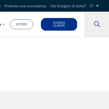
o
Prenota una consulenza
Hai bisogno di aiuto?
IT
DIVENTA
e
ACCEDI
CLIENTE