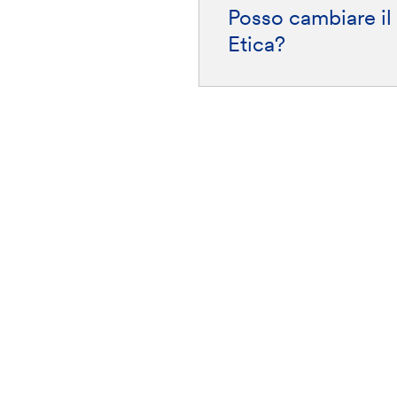
Posso cambiare il
Etica?
stra rete
Scarica l'app Banca
Per approf
Etica
Glossario
Per Android
Area stampa