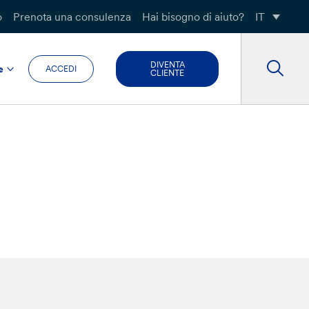
o
Prenota una consulenza
Hai bisogno di aiuto?
IT
DIVENTA
e
ACCEDI
CLIENTE