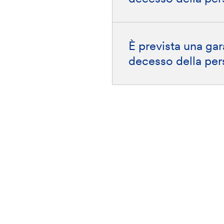
È prevista una gar
decesso della per
stra rete
Scarica l'app Banca
Per approf