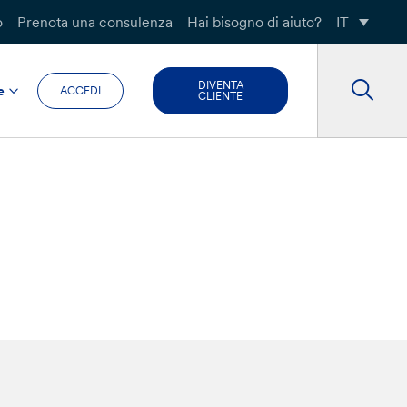
o
Prenota una consulenza
Hai bisogno di aiuto?
IT
DIVENTA
e
ACCEDI
CLIENTE