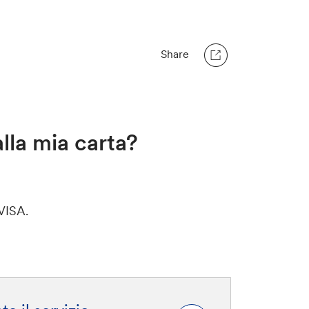
Share
alla mia carta?
 VISA.