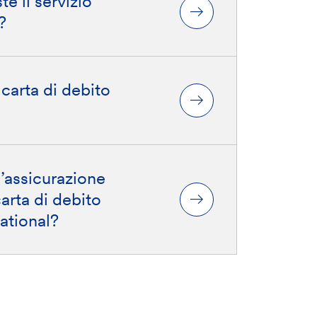
e il servizio
?
 carta di debito
l’assicurazione
carta di debito
ational?