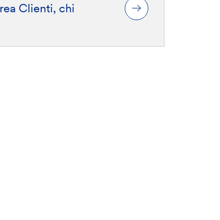
rea Clienti, chi
ondire
Le nostre conformità:
ISO 30415:2021 “Diversità e
inclusione”