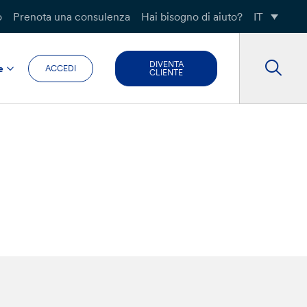
o
Prenota una consulenza
Hai bisogno di aiuto?
IT
DIVENTA
e
ACCEDI
CLIENTE