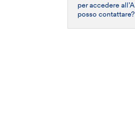
per accedere all’A
posso contattare?
stra rete
Scarica l'app Banca
Per approf
Etica
Glossario
Per Android
Area stampa