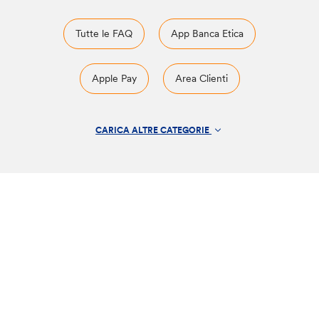
Tutte le FAQ
App Banca Etica
Apple Pay
Area Clienti
Area Clienti Organizzazioni
Bonifici
CARICA ALTRE CATEGORIE
Carte di credito
Carte di debito
Conti Correnti
Conto in Rete
Fondi di investimento etici