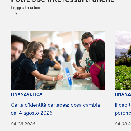
Leggi altri articoli
FINANZA ETICA
FINANZ
Carta d’identità cartacea: cosa cambia
Il capi
dal 4 agosto 2026
perché
04.08.2026
04.08.