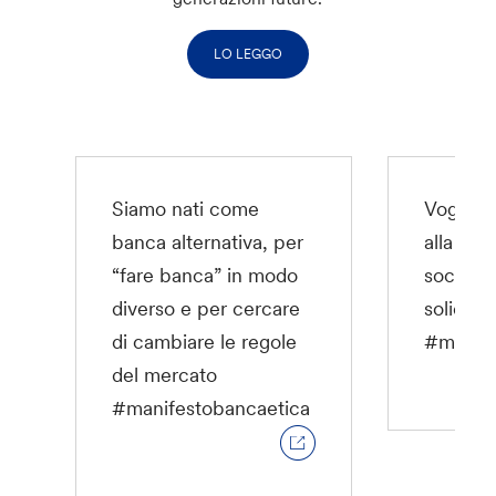
LO LEGGO
Siamo nati come
Vogliam
banca alternativa, per
alla cos
“fare banca” in modo
società 
diverso e per cercare
solidale
di cambiare le regole
#manife
del mercato
#manifestobancaetica