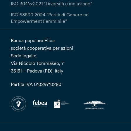
interlocutoria entro un (1) mese informandoti
ISO 30415:2021 “Diversità e inclusione”
della presa in carico della richiesta. Qualora tu
ISO 53800:2024 “Parità di Genere ed
ritenga che il trattamento dei tuoi dati da parte
Empowerment Femminile”
del Titolare avvenga in violazione del GDPR
potrai proporre reclamo all’autorità di controllo.
Banca popolare Etica
società cooperativa per azioni
Sede legale:
Via Niccolò Tommaseo, 7
35131 – Padova (PD), Italy
Partita IVA 01029710280