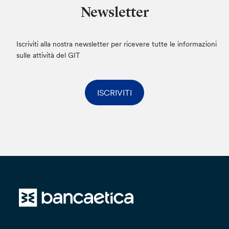
Regolamento (UE) 2016/679, avverrà in modo
Newsletter
da garantire la sicurezza e la riservatezza e
potrà essere effettuato attraverso strumenti
elettronici. I dati che comunicherai saranno
Iscriviti alla nostra newsletter per ricevere tutte le informazioni
conservati non oltre il tempo strettamente
sulle attività del GIT
necessario per dare seguito alla tua istanza.
I dati personali potranno essere trasferiti anche
ISCRIVITI
in Paesi Terzi, con ciò intendendo paesi non
appartenenti all’Unione Europea o allo Spazio
Economico Europeo. Qualora ciò avvenga, la
Banca dichiara e garantisce di conformarsi a
quanto disposto dal Capo V del Regolamento
(UE) 2016/679, pertanto il trasferimento avverrà
esclusivamente verso Paesi Terzi riconosciuti
dalla Commissione Europea come aventi un
livello adeguato di protezione dei dati personali
o, in caso contrario, esclusivamente previa
contrattualizzazione di Clausole Contrattuali
Standard volte a garantire adeguata protezione