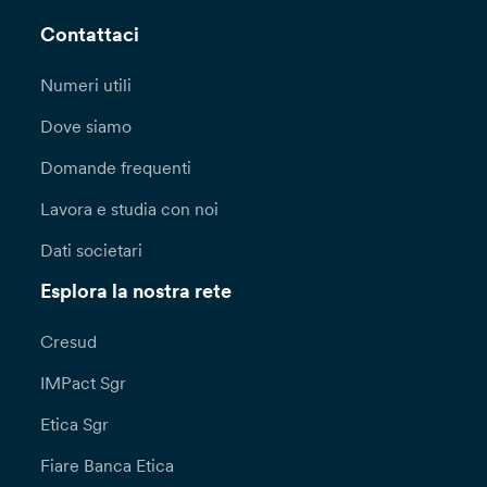
ai dati personali oggetto di trasferimento. In
alternativa potrà essere valutata la sussistenza
Contattaci
di una delle deroghe previste dall’articolo 49
del GDPR.
Numeri utili
Potrai esercitare in ogni momento i diritti a te
Dove siamo
riconosciuti dagli articoli 15 e seguenti del
Domande frequenti
Regolamento (UE) 2016/679 (diritto di accesso,
rettifica, cancellazione, limitazione di
Lavora e studia con noi
trattamento, di notifica, portabilità dei dati,
opposizione, di non essere sottoposto a una
Dati societari
decisione basata unicamente sul trattamento
automatizzato, compresa la profilazione)
Esplora la nostra rete
rivolgendoti al Titolare del trattamento, Banca
Popolare Etica Società cooperativa per azioni,
Cresud
Padova, Via N. Tommaseo, 7.
IMPact Sgr
Per l’esercizio dei diritti di cui all’art. 15 e ss,
Etica Sgr
nonché per ricevere ulteriori informazioni con
riguardo al trattamento dei tuoi dati personali,
Fiare Banca Etica
puoi recarti direttamente presso le nostre