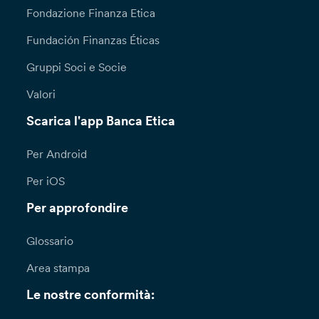
Dipendenze, oppure inoltrare richiesta scritta
Fondazione Finanza Etica
attraverso il modulo disponibile sul sito della
Fundación Finanzas Éticas
Banca, alla sezione “Privacy e cookie policy”
all’attenzione del Responsabile per la
Gruppi Soci e Socie
Protezione dei Dati (Data Protection Officer):
DPO@bancaetica.com.
Valori
Scarica l'app Banca Etica
Qualora lamenti una violazione nel trattamento
dei tuoi dati personali (a titolo esemplificativo
l’indebito inserimento dei tuoi dati personali
Per Android
all’interno di mailing list o del sito della banca)
Per iOS
puoi presentare formale reclamo all’Ufficio
Reclami – Servizio Consulenza Legale – Via N.
Per approfondire
Tommaseo, 7 ­ 35131 Padova –
reclami@bancaetica.com. Ti informiamo che il
Glossario
termine per la risposta a seguito di una tua
richiesta ai sensi degli articoli 15 e ss. è di un (1)
Area stampa
mese, prorogabile di due (2) mesi in casi di
particolare complessità; in questi casi, la Banca
Le nostre conformità:
ti fornirà almeno una comunicazione