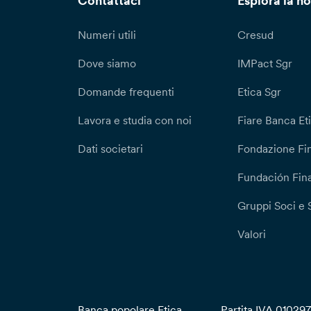
Contattaci
Esplora la no
Numeri utili
Cresud
Dove siamo
IMPact Sgr
Domande frequenti
Etica Sgr
Lavora e studia con noi
Fiare Banca Et
Dati societari
Fondazione Fi
Fundación Fina
Gruppi Soci e 
Valori
Banca popolare Etica
Partita IVA 01029