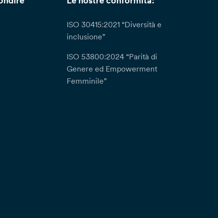
ondire
Le nostre conformità:
ISO 30415:2021 “Diversità e
inclusione”
ISO 53800:2024 “Parità di
Genere ed Empowerment
Femminile”