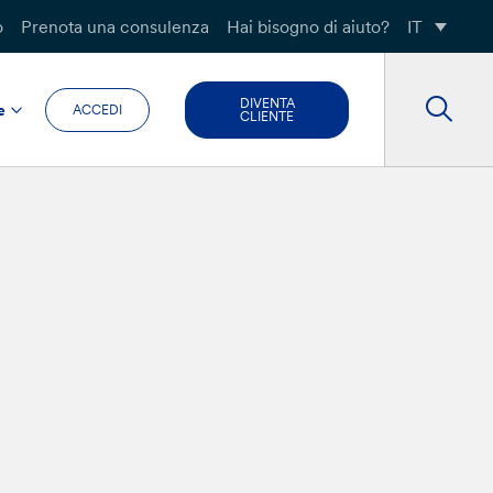
o
Prenota una consulenza
Hai bisogno di aiuto?
IT
DIVENTA
e
ACCEDI
CLIENTE