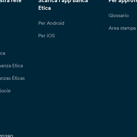
stra rete
Scarica l'app Banca
Per approf
Etica
Glossario
Per Android
Area stampa
Per iOS
ica
nanza Etica
nzas Éticas
Socie
710280