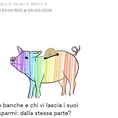
gna di via per S. Marco 3
l 01/01/1970 al
09/03/2024
 banche e chi vi lascia i suoi
sparmi: dalla stessa parte?