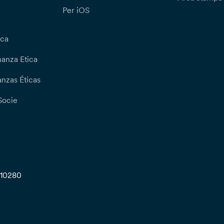
Per iOS
ica
nanza Etica
nzas Éticas
Socie
710280