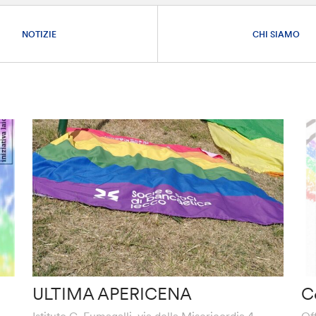
NOTIZIE
CHI SIAMO
ULTIMA APERICENA
C
Istituto G. Fumagalli, via della Misericordia 4
Of