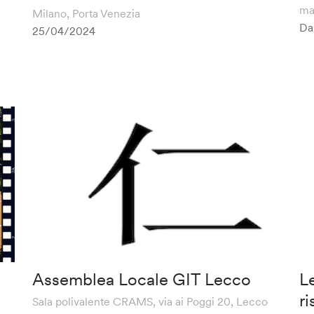
ma
Milano, Porta Venezia
Da
25/04/2024
Assemblea Locale GIT Lecco
Le
ri
Sala polivalente CRAMS, via ai Poggi 20, Lecco