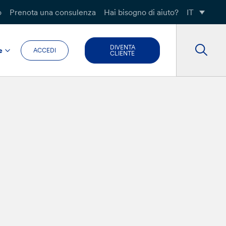
o
Prenota una consulenza
Hai bisogno di aiuto?
IT
DIVENTA
e
ACCEDI
CLIENTE