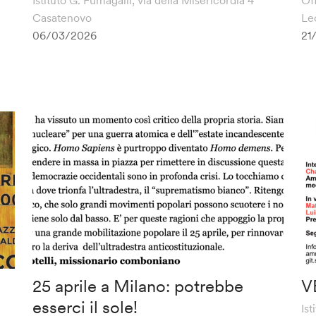
Casatenovo
Le
06/03/2026
21
25 aprile a Milano: potrebbe
V
esserci il sole!
Is