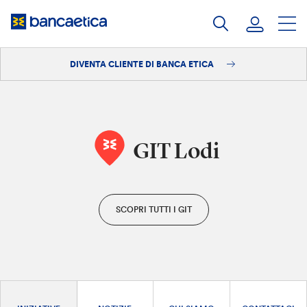
Salta
al
contenuto
DIVENTA CLIENTE DI BANCA ETICA
Accedi
Diventa cliente
GIT Lodi
SCOPRI TUTTI I GIT