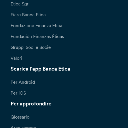
Etica Sgr
nonché per ricevere ulteriori informazioni con
riguardo al trattamento dei tuoi dati personali,
Fiare Banca Etica
puoi recarti direttamente presso le nostre
Dipendenze, oppure inoltrare richiesta scritta
Fondazione Finanza Etica
attraverso il modulo disponibile sul sito della
Fundación Finanzas Éticas
Banca, alla sezione “Privacy e cookie policy”
all’attenzione del Responsabile per la
Gruppi Soci e Socie
Protezione dei Dati (Data Protection Officer):
DPO@bancaetica.com.
Valori
Scarica l'app Banca Etica
Qualora lamenti una violazione nel trattamento
dei tuoi dati personali (a titolo esemplificativo
l’indebito inserimento dei tuoi dati personali
Per Android
all’interno di mailing list o del sito della banca)
Per iOS
puoi presentare formale reclamo all’Ufficio
Reclami – Servizio Consulenza Legale – Via N.
Per approfondire
Tommaseo, 7 ­ 35131 Padova –
reclami@bancaetica.com. Ti informiamo che il
Glossario
termine per la risposta a seguito di una tua
richiesta ai sensi degli articoli 15 e ss. è di un (1)
Area stampa