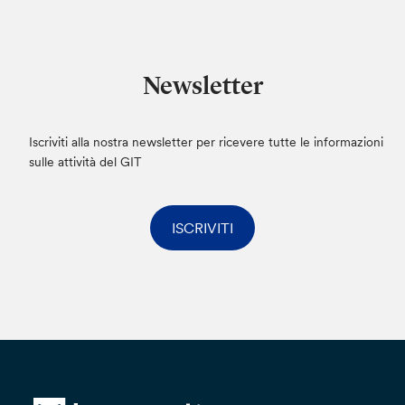
Il trattamento dei dati verrà effettuato da
personale autorizzato ai sensi dell’art. 29 del
Regolamento (UE) 2016/679, avverrà in modo
Newsletter
da garantire la sicurezza e la riservatezza e
potrà essere effettuato attraverso strumenti
elettronici. I dati che comunicherai saranno
Iscriviti alla nostra newsletter per ricevere tutte le informazioni
conservati non oltre il tempo strettamente
sulle attività del GIT
necessario per dare seguito alla tua istanza.
I dati personali potranno essere trasferiti anche
ISCRIVITI
in Paesi Terzi, con ciò intendendo paesi non
appartenenti all’Unione Europea o allo Spazio
Economico Europeo. Qualora ciò avvenga, la
Banca dichiara e garantisce di conformarsi a
quanto disposto dal Capo V del Regolamento
(UE) 2016/679, pertanto il trasferimento avverrà
esclusivamente verso Paesi Terzi riconosciuti
dalla Commissione Europea come aventi un
livello adeguato di protezione dei dati personali