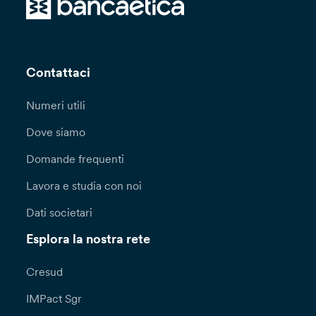
o, in caso contrario, esclusivamente previa
contrattualizzazione di Clausole Contrattuali
Standard volte a garantire adeguata protezione
ai dati personali oggetto di trasferimento. In
alternativa potrà essere valutata la sussistenza
Contattaci
di una delle deroghe previste dall’articolo 49
del GDPR.
Numeri utili
Potrai esercitare in ogni momento i diritti a te
Dove siamo
riconosciuti dagli articoli 15 e seguenti del
Domande frequenti
Regolamento (UE) 2016/679 (diritto di accesso,
rettifica, cancellazione, limitazione di
Lavora e studia con noi
trattamento, di notifica, portabilità dei dati,
opposizione, di non essere sottoposto a una
Dati societari
decisione basata unicamente sul trattamento
automatizzato, compresa la profilazione)
Esplora la nostra rete
rivolgendoti al Titolare del trattamento, Banca
Popolare Etica Società cooperativa per azioni,
Cresud
Padova, Via N. Tommaseo, 7.
IMPact Sgr
Per l’esercizio dei diritti di cui all’art. 15 e ss,