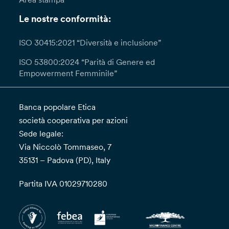
mese, prorogabile di due (2) mesi in casi di
particolare complessità; in questi casi, la Banca
Le nostre conformità:
ti fornirà almeno una comunicazione
interlocutoria entro un (1) mese informandoti
ISO 30415:2021 “Diversità e inclusione”
della presa in carico della richiesta. Qualora tu
ISO 53800:2024 “Parità di Genere ed
ritenga che il trattamento dei tuoi dati da parte
Empowerment Femminile”
del Titolare avvenga in violazione del GDPR
potrai proporre reclamo all’autorità di controllo.
Banca popolare Etica
società cooperativa per azioni
Sede legale:
Via Niccolò Tommaseo, 7
35131 – Padova (PD), Italy
Partita IVA 01029710280