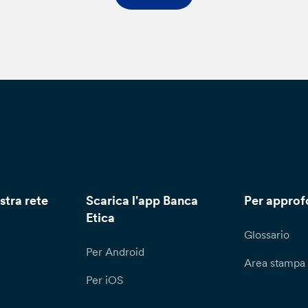
r l’esercizio dei diritti di cui all’art. 15 e ss, nonché per ricever
attamento dei tuoi dati personali, puoi recarti direttamente pre
chiesta scritta attraverso il modulo disponibile sul sito della Ba
l’attenzione del Responsabile per la Protezione dei Dati (Data
alora lamenti una violazione nel trattamento dei tuoi dati persona
serimento dei tuoi dati personali all’interno di mailing list o de
clamo all’Ufficio Reclami – Servizio Consulenza Legale – Via N
clami@bancaetica.com. Ti informiamo che il termine per la rispos
gli articoli 15 e ss. è di un (1) mese, prorogabile di due (2) mesi 
si, la Banca ti fornirà almeno una comunicazione interlocutoria
rico della richiesta. Qualora tu ritenga che il trattamento dei tu
stra rete
Scarica l'app Banca
Per approf
olazione del GDPR potrai proporre reclamo all’autorità di contro
Etica
Glossario
Per Android
Area stampa
Per iOS