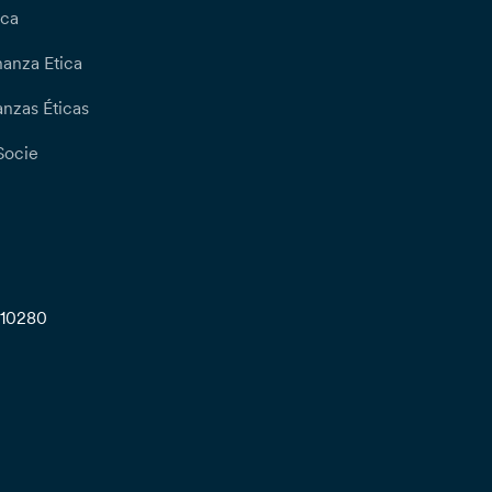
ica
nanza Etica
nzas Éticas
Socie
710280