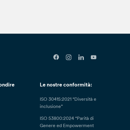
e ulteriori informazioni con riguardo al
sso le nostre Dipendenze, oppure inoltrare
nca, alla sezione “Privacy e cookie policy”
 Protection Officer): DPO@bancaetica.com.
li (a titolo esemplificativo l’indebito
l sito della banca) puoi presentare formale
. Tommaseo, 7 ­ 35131 Padova –
ta a seguito di una tua richiesta ai sensi
in casi di particolare complessità; in questi
 entro un (1) mese informandoti della presa in
oi dati da parte del Titolare avvenga in
ondire
Le nostre conformità:
llo.
ISO 30415:2021 “Diversità e
inclusione”
ISO 53800:2024 “Parità di
Genere ed Empowerment