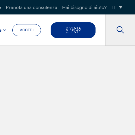
o
Prenota una consulenza
Hai bisogno di aiuto?
IT
DIVENTA
e
ACCEDI
CLIENTE