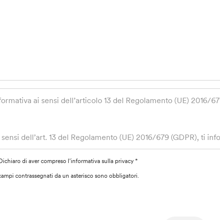
formativa ai sensi dell’articolo 13 del Regolamento (UE) 2016/6
 sensi dell’art. 13 del Regolamento (UE) 2016/679 (GDPR), ti info
beramente forniti, saranno trattati da Banca Popolare Etica Soci
mmaseo, 7 Titolare del trattamento, per dare seguito alla tua rich
Dichiaro di aver compreso l’informativa sulla privacy *
r la suddetta finalità si basa sulla necessità di dare corretta ese
I campi contrassegnati da un asterisco sono obbligatori.
sure precontrattuali adottate dalla Banca su tua richiesta (art. 6 
 trattamento dei dati verrà effettuato da personale autorizzato a