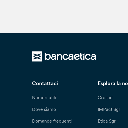
Pe
tr
ri
al
Qu
in
re
re
de
ca
ca
Contattaci
Esplora la no
vi
Numeri utili
Cresud
Dove siamo
IMPact Sgr
Domande frequenti
Etica Sgr