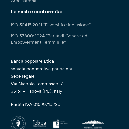
Area stampa
mese, prorogabile di due (2) mesi in casi di
particolare complessità; in questi casi, la Banca
Le nostre conformità:
ti fornirà almeno una comunicazione
interlocutoria entro un (1) mese informandoti
ISO 30415:2021 “Diversità e inclusione”
della presa in carico della richiesta. Qualora tu
ISO 53800:2024 “Parità di Genere ed
ritenga che il trattamento dei tuoi dati da parte
Empowerment Femminile”
del Titolare avvenga in violazione del GDPR
potrai proporre reclamo all’autorità di controllo.
Banca popolare Etica
società cooperativa per azioni
Sede legale:
Via Niccolò Tommaseo, 7
35131 – Padova (PD), Italy
Partita IVA 01029710280