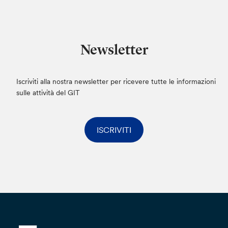
Il trattamento dei dati verrà effettuato da
personale autorizzato ai sensi dell’art. 29 del
Regolamento (UE) 2016/679, avverrà in modo
Newsletter
da garantire la sicurezza e la riservatezza e
potrà essere effettuato attraverso strumenti
elettronici. I dati che comunicherai saranno
Iscriviti alla nostra newsletter per ricevere tutte le informazioni
conservati non oltre il tempo strettamente
sulle attività del GIT
necessario per dare seguito alla tua istanza.
I dati personali potranno essere trasferiti anche
ISCRIVITI
in Paesi Terzi, con ciò intendendo paesi non
appartenenti all’Unione Europea o allo Spazio
Economico Europeo. Qualora ciò avvenga, la
Banca dichiara e garantisce di conformarsi a
quanto disposto dal Capo V del Regolamento
(UE) 2016/679, pertanto il trasferimento avverrà
esclusivamente verso Paesi Terzi riconosciuti
dalla Commissione Europea come aventi un
livello adeguato di protezione dei dati personali