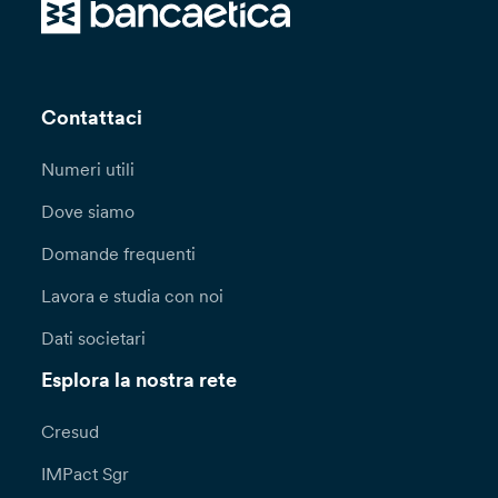
o, in caso contrario, esclusivamente previa
contrattualizzazione di Clausole Contrattuali
Standard volte a garantire adeguata protezione
ai dati personali oggetto di trasferimento. In
alternativa potrà essere valutata la sussistenza
Contattaci
di una delle deroghe previste dall’articolo 49
del GDPR.
Numeri utili
Potrai esercitare in ogni momento i diritti a te
Dove siamo
riconosciuti dagli articoli 15 e seguenti del
Domande frequenti
Regolamento (UE) 2016/679 (diritto di accesso,
rettifica, cancellazione, limitazione di
Lavora e studia con noi
trattamento, di notifica, portabilità dei dati,
opposizione, di non essere sottoposto a una
Dati societari
decisione basata unicamente sul trattamento
automatizzato, compresa la profilazione)
Esplora la nostra rete
rivolgendoti al Titolare del trattamento, Banca
Popolare Etica Società cooperativa per azioni,
Cresud
Padova, Via N. Tommaseo, 7.
IMPact Sgr