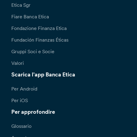
Per l’esercizio dei diritti di cui all’art. 15 e ss,
Etica Sgr
nonché per ricevere ulteriori informazioni con
riguardo al trattamento dei tuoi dati personali,
Fiare Banca Etica
puoi recarti direttamente presso le nostre
Dipendenze, oppure inoltrare richiesta scritta
Fondazione Finanza Etica
attraverso il modulo disponibile sul sito della
Fundación Finanzas Éticas
Banca, alla sezione “Privacy e cookie policy”
all’attenzione del Responsabile per la
Gruppi Soci e Socie
Protezione dei Dati (Data Protection Officer):
DPO@bancaetica.com.
Valori
Scarica l'app Banca Etica
Qualora lamenti una violazione nel trattamento
dei tuoi dati personali (a titolo esemplificativo
l’indebito inserimento dei tuoi dati personali
Per Android
all’interno di mailing list o del sito della banca)
Per iOS
puoi presentare formale reclamo all’Ufficio
Reclami – Servizio Consulenza Legale – Via N.
Per approfondire
Tommaseo, 7 ­ 35131 Padova –
reclami@bancaetica.com. Ti informiamo che il
Glossario
termine per la risposta a seguito di una tua
richiesta ai sensi degli articoli 15 e ss. è di un (1)