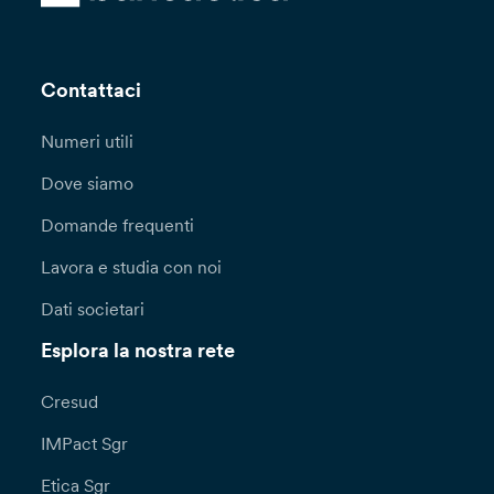
contrattualizzazione di Clausole Contrattuali
Standard volte a garantire adeguata protezione
ai dati personali oggetto di trasferimento. In
alternativa potrà essere valutata la sussistenza
Contattaci
di una delle deroghe previste dall’articolo 49
del GDPR.
Numeri utili
Potrai esercitare in ogni momento i diritti a te
Dove siamo
riconosciuti dagli articoli 15 e seguenti del
Domande frequenti
Regolamento (UE) 2016/679 (diritto di accesso,
rettifica, cancellazione, limitazione di
Lavora e studia con noi
trattamento, di notifica, portabilità dei dati,
opposizione, di non essere sottoposto a una
Dati societari
decisione basata unicamente sul trattamento
automatizzato, compresa la profilazione)
Esplora la nostra rete
rivolgendoti al Titolare del trattamento, Banca
Popolare Etica Società cooperativa per azioni,
Cresud
Padova, Via N. Tommaseo, 7.
IMPact Sgr
Per l’esercizio dei diritti di cui all’art. 15 e ss,
Etica Sgr
nonché per ricevere ulteriori informazioni con