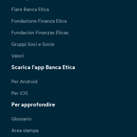
riguardo al trattamento dei tuoi dati personali,
Fiare Banca Etica
puoi recarti direttamente presso le nostre
Dipendenze, oppure inoltrare richiesta scritta
Fondazione Finanza Etica
attraverso il modulo disponibile sul sito della
Fundación Finanzas Éticas
Banca, alla sezione “Privacy e cookie policy”
all’attenzione del Responsabile per la
Gruppi Soci e Socie
Protezione dei Dati (Data Protection Officer):
DPO@bancaetica.com.
Valori
Scarica l'app Banca Etica
Qualora lamenti una violazione nel trattamento
dei tuoi dati personali (a titolo esemplificativo
l’indebito inserimento dei tuoi dati personali
Per Android
all’interno di mailing list o del sito della banca)
Per iOS
puoi presentare formale reclamo all’Ufficio
Reclami – Servizio Consulenza Legale – Via N.
Per approfondire
Tommaseo, 7 ­ 35131 Padova –
reclami@bancaetica.com. Ti informiamo che il
Glossario
termine per la risposta a seguito di una tua
richiesta ai sensi degli articoli 15 e ss. è di un (1)
Area stampa
mese, prorogabile di due (2) mesi in casi di