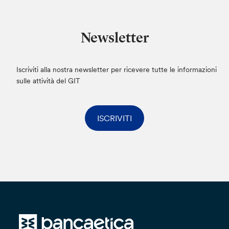
Il trattamento dei dati verrà effettuato da
personale autorizzato ai sensi dell’art. 29 del
Regolamento (UE) 2016/679, avverrà in modo
Newsletter
da garantire la sicurezza e la riservatezza e
potrà essere effettuato attraverso strumenti
elettronici. I dati che comunicherai saranno
Iscriviti alla nostra newsletter per ricevere tutte le informazioni
conservati non oltre il tempo strettamente
sulle attività del GIT
necessario per dare seguito alla tua istanza.
I dati personali potranno essere trasferiti anche
ISCRIVITI
in Paesi Terzi, con ciò intendendo paesi non
appartenenti all’Unione Europea o allo Spazio
Economico Europeo. Qualora ciò avvenga, la
Banca dichiara e garantisce di conformarsi a
quanto disposto dal Capo V del Regolamento
(UE) 2016/679, pertanto il trasferimento avverrà
esclusivamente verso Paesi Terzi riconosciuti
dalla Commissione Europea come aventi un
livello adeguato di protezione dei dati personali
o, in caso contrario, esclusivamente previa