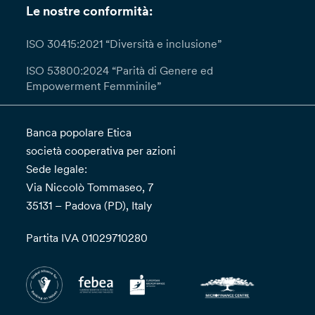
particolare complessità; in questi casi, la Banca
Le nostre conformità:
ti fornirà almeno una comunicazione
interlocutoria entro un (1) mese informandoti
ISO 30415:2021 “Diversità e inclusione”
della presa in carico della richiesta. Qualora tu
ISO 53800:2024 “Parità di Genere ed
ritenga che il trattamento dei tuoi dati da parte
Empowerment Femminile”
del Titolare avvenga in violazione del GDPR
potrai proporre reclamo all’autorità di controllo.
Banca popolare Etica
società cooperativa per azioni
Sede legale:
Via Niccolò Tommaseo, 7
35131 – Padova (PD), Italy
Partita IVA 01029710280