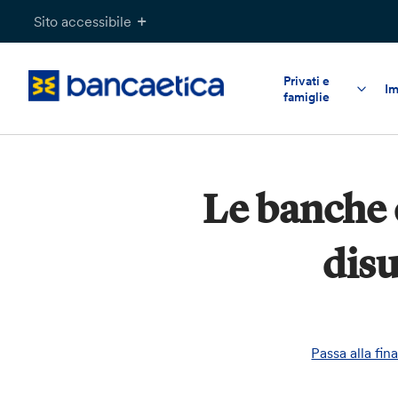
Salta
Sito accessibile
al
contenuto
Privati e
Im
famiglie
Le banche 
disu
Passa alla fin