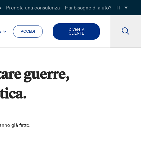
o
Prenota una consulenza
Hai bisogno di aiuto?
IT
DIVENTA
e
ACCEDI
CLIENTE
are guerre,
tica.
nno già fatto.