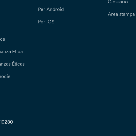
Glossario
Per Android
Area stampa
Per iOS
ica
nanza Etica
nzas Éticas
Socie
710280