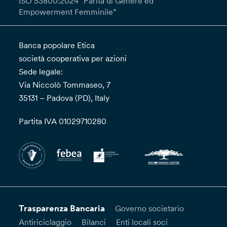
ISO 53800:2024 “Parità di Genere ed
Empowerment Femminile”
Banca popolare Etica
società cooperativa per azioni
Sede legale:
Via Niccolò Tommaseo, 7
35131 – Padova (PD), Italy
Partita IVA 01029710280
Trasparenza Bancaria
Governo societario
Antiriciclaggio
Bilanci
Enti locali soci