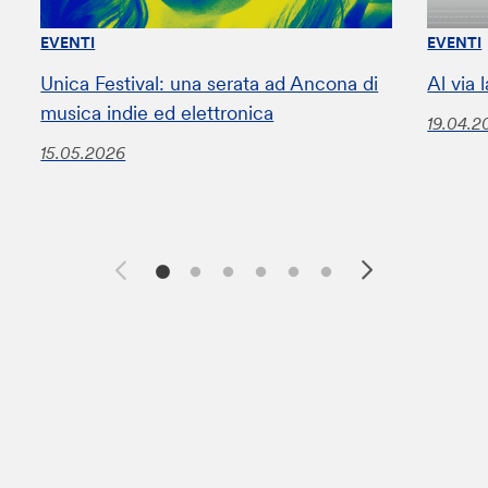
EVENTI
EVENTI
Unica Festival: una serata ad Ancona di
Al via
musica indie ed elettronica
19.04.2
15.05.2026