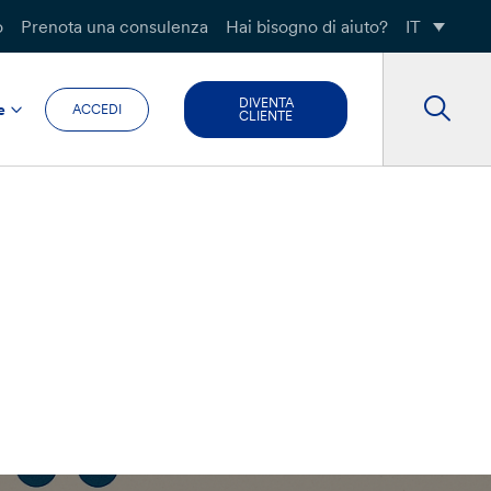
o
Prenota una consulenza
Hai bisogno di aiuto?
IT
DIVENTA
e
ACCEDI
CLIENTE