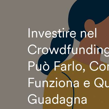
Investire nel
Crowdfunding
Può Farlo, C
Funziona e Qu
Guadagna