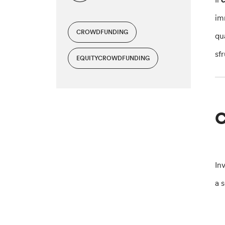
im
CROWDFUNDING
qu
sf
EQUITYCROWDFUNDING
C
In
a 