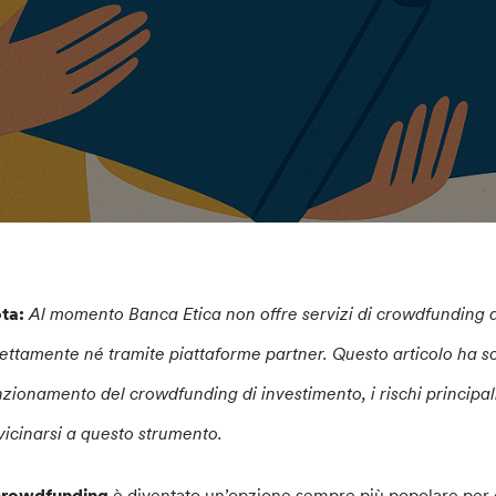
ta:
Al momento Banca Etica non offre servizi di crowdfunding di
rettamente né tramite piattaforme partner. Questo articolo ha s
nzionamento del crowdfunding di investimento, i rischi principali
vicinarsi a questo strumento.
crowdfunding
è diventato un’opzione sempre più popolare per ch