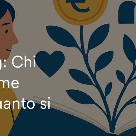
: Chi
ome
anto si