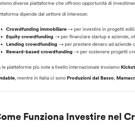
istono diverse piattaforme che offrono opportunità di investime
attaforma dipende dal settore di interesse:
Crowdfunding immobiliare
→ per investire in progetti edili
Equity crowdfunding
→ per finanziare startup e aziende, o
Lending crowdfunding
→ per prestare denaro ad aziende o p
Reward-based crowdfunding
→ per sostenere progetti cre
a le piattaforme più note a livello internazionale troviamo
Kicks
ndable
, mentre in Italia ci sono
Produzioni dal Basso
,
Mamacr
ome Funziona Investire nel 