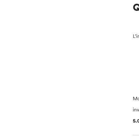
Q
L’
Mo
in
5.