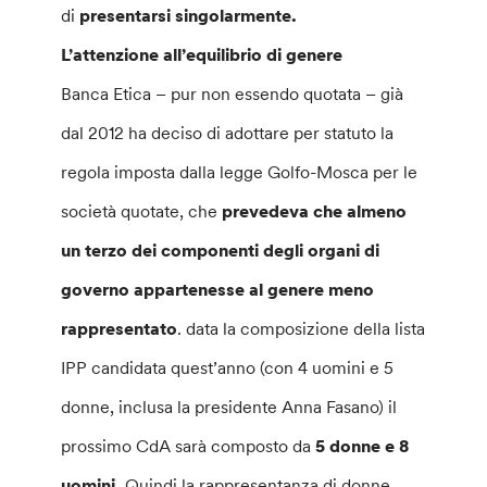
di
presentarsi singolarmente.
L’attenzione all’equilibrio di genere
Banca Etica – pur non essendo quotata – già
dal 2012 ha deciso di adottare per statuto la
regola imposta dalla legge Golfo-Mosca per le
società quotate, che
prevedeva che almeno
un terzo dei componenti degli organi di
governo appartenesse al genere meno
rappresentato
. data la composizione della lista
IPP candidata quest’anno (con 4 uomini e 5
donne, inclusa la presidente Anna Fasano) il
prossimo CdA sarà composto da
5 donne e 8
uomini.
Quindi la rappresentanza di donne