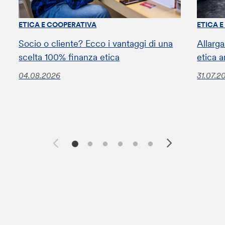
ETICA E COOPERATIVA
ETICA 
Socio o cliente? Ecco i vantaggi di una
Allarga
scelta 100% finanza etica
etica a
04.08.2026
31.07.2