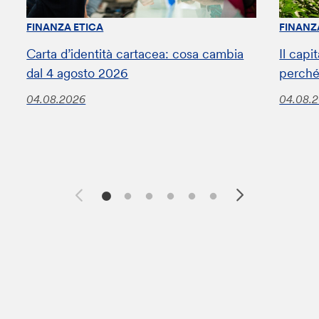
FINANZA ETICA
FINANZ
Carta d’identità cartacea: cosa cambia
Il capi
dal 4 agosto 2026
perché
04.08.2026
04.08.