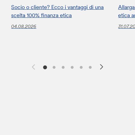
Socio o cliente? Ecco i vantaggi di una
Allarga
scelta 100% finanza etica
etica a
04.08.2026
31.07.2