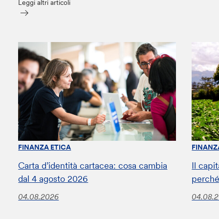
Leggi altri articoli
FINANZA ETICA
FINANZ
Carta d’identità cartacea: cosa cambia
Il capi
dal 4 agosto 2026
perché
04.08.2026
04.08.