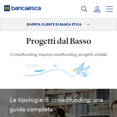
Salta
al
contenuto
DIVENTA CLIENTE DI BANCA ETICA
Accedi
Progetti dal Basso
Diventa cliente
Crowdfunding, equitycrowdfunding, progetti solidali
Le tipologie di crowdfunding: una
guida completa