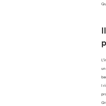
Qu
I
p
L’
un
ba
I 
pr
Gr