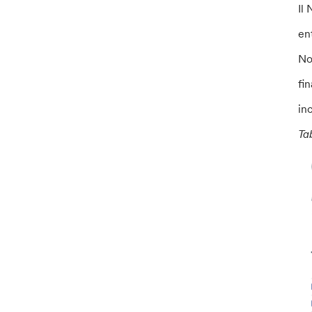
Il
en
No
fin
in
Ta