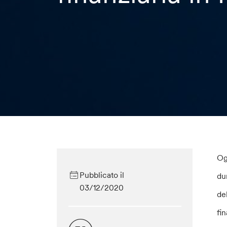
Ogg
Pubblicato il
du
03/12/2020
de
fi