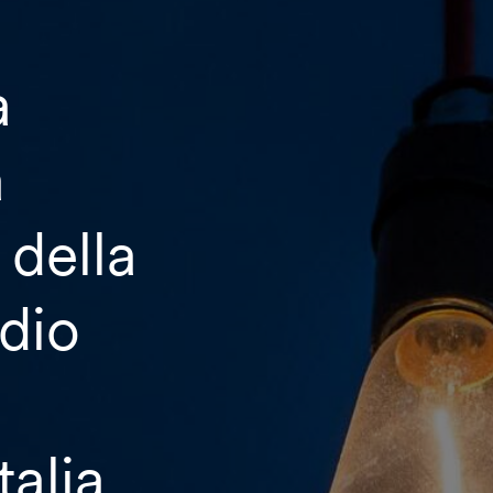
a
a
 della
udio
e
talia