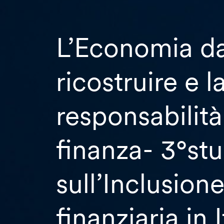
L’Economia d
ricostruire e l
responsabilità
finanza- 3°st
sull’Inclusion
finanziaria in I