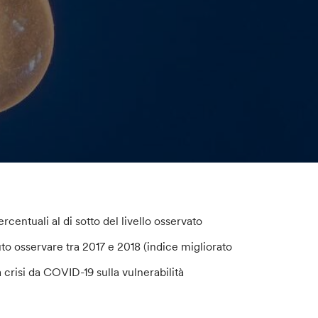
percentuali al di sotto del livello osservato
to osservare tra 2017 e 2018 (indice migliorato
a crisi da COVID-19 sulla vulnerabilità