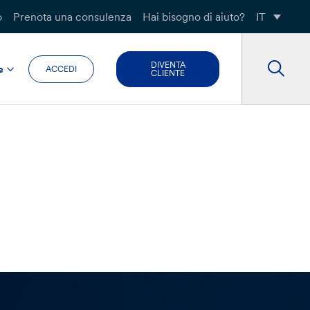
o
Prenota una consulenza
Hai bisogno di aiuto?
IT
DIVENTA
e
ACCEDI
CLIENTE