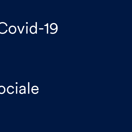
 Covid-19
i
ociale