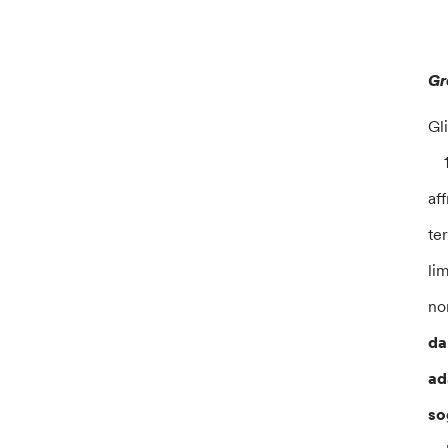
Gr
Gl
1)
af
te
li
no
da
ad
so