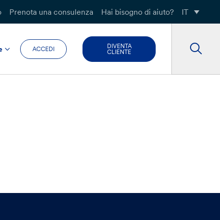
o
Prenota una consulenza
Hai bisogno di aiuto?
IT
DIVENTA
e
ACCEDI
CLIENTE