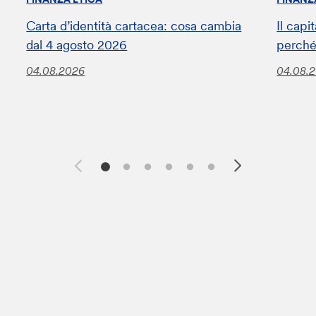
Carta d’identità cartacea: cosa cambia
Il capi
dal 4 agosto 2026
perché
04.08.2026
04.08.