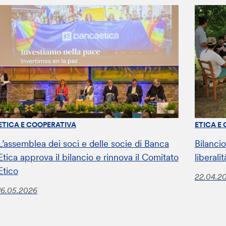
ETICA E COOPERATIVA
ETICA E
L’assemblea dei soci e delle socie di Banca
Bilanci
Etica approva il bilancio e rinnova il Comitato
liberali
Etico
22.04.2
16.05.2026