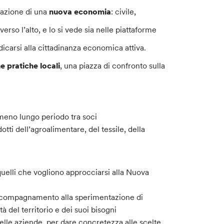
zazione di una
nuova economia
: civile,
verso l’alto, e lo si vede sia nelle piattaforme
dicarsi alla cittadinanza economica attiva.
 pratiche locali
, una piazza di confronto sulla
 meno lungo periodo tra soci
ti dell’agroalimentare, del tessile, della
 quelli che vogliono approcciarsi alla Nuova
accompagnamento alla sperimentazione di
à del territorio e dei suoi bisogni
le aziende, per dare concretezza alle scelte