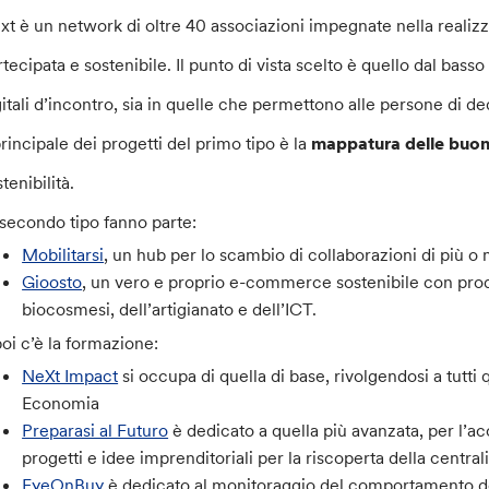
xt è un network di oltre 40 associazioni impegnate nella realiz
tecipata e sostenibile. Il punto di vista scelto è quello dal basso 
gitali d’incontro, sia in quelle che permettono alle persone di de
 principale dei progetti del primo tipo è la
mappatura delle buone
tenibilità.
 secondo tipo fanno parte:
Mobilitarsi
, un hub per lo scambio di collaborazioni di più o
Gioosto
, un vero e proprio e-commerce sostenibile con prodot
biocosmesi, dell’artigianato e dell’ICT.
poi c’è la formazione:
NeXt Impact
si occupa di quella di base, rivolgendosi a tutti
Economia
Preparasi al Futuro
è dedicato a quella più avanzata, per l’
progetti e idee imprenditoriali per la riscoperta della centralit
EyeOnBuy
è dedicato al monitoraggio del comportamento del