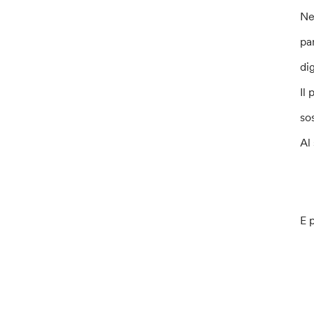
Ne
par
di
Il
sos
Al
E 