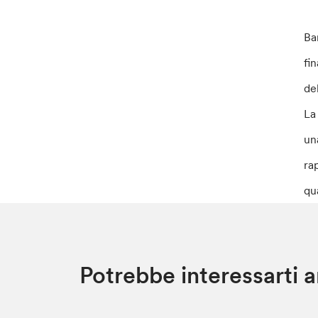
Ba
fi
de
La
un
ra
qu
Potrebbe interessarti 