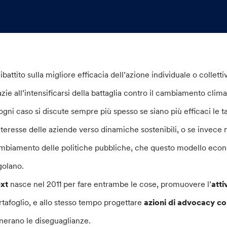
 dibattito sulla migliore efficacia dell’azione individuale o colle
azie all’intensificarsi della battaglia contro il cambiamento clim
 ogni caso si discute sempre più spesso se siano più efficaci le 
interesse delle aziende verso dinamiche sostenibili, o se invece n
mbiamento delle politiche pubbliche, che questo modello econo
golano.
ext
nasce nel 2011 per fare entrambe le cose, promuovere l’
atti
rtafoglio, e allo stesso tempo progettare
azioni di advocacy col
nerano le diseguaglianze.