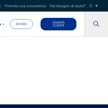
o
Prenota una consulenza
Hai bisogno di aiuto?
IT
DIVENTA
e
ACCEDI
CLIENTE