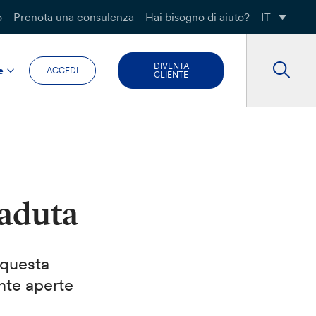
o
Prenota una consulenza
Hai bisogno di aiuto?
IT
DIVENTA
e
ACCEDI
CLIENTE
caduta
 questa
nte aperte