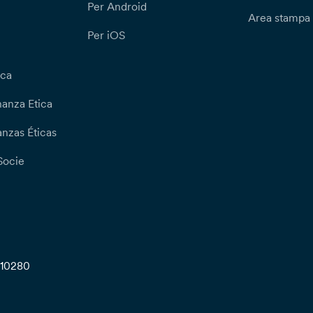
Per Android
Area stampa
Per iOS
ica
nanza Etica
nzas Éticas
Socie
710280