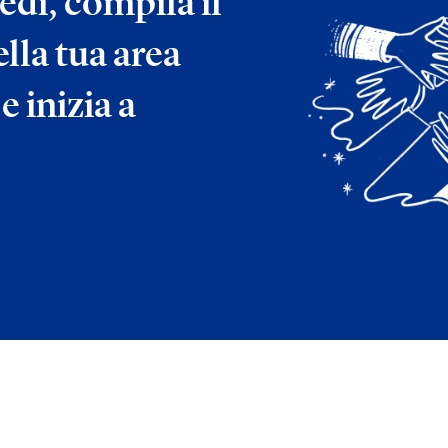
edi, compila il
lla tua area
e inizia a