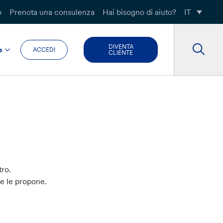
o
Prenota una consulenza
Hai bisogno di aiuto?
IT
DIVENTA
e
ACCEDI
CLIENTE
tro.
he le propone.